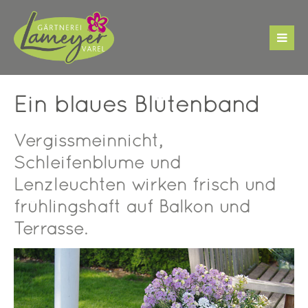
Der Eintrag "offcanvas-col1" existiert leider nicht.
Der Eintrag "offcanvas-col2" existiert leider nicht.
Ein blaues Blütenband
Der Eintrag "offcanvas-col3" existiert leider nicht.
Vergissmeinnicht,
Schleifenblume und
Der Eintrag "offcanvas-col4" existiert leider nicht.
Lenzleuchten wirken frisch und
frühlingshaft auf Balkon und
Terrasse.