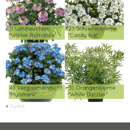
1) Lenzleuchten
2) Schleifenblume
'Winter Romance'
'Candy Ice'
4) Vergissmeinnicht
3) Orangenblume
'Myomark'
'White Dazzler'
Zurück