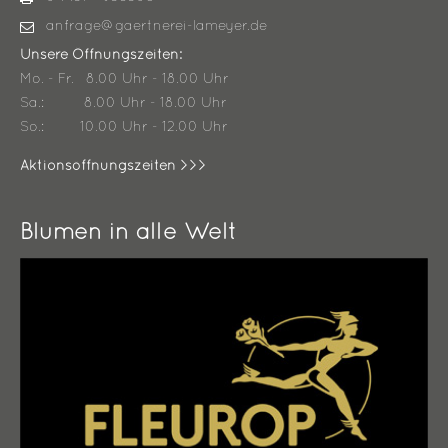
anfrage@gaertnerei-lameyer.de
Unsere Öffnungszeiten:
Mo. - Fr. 8.00 Uhr - 18.00 Uhr
Sa.: 8.00 Uhr - 18.00 Uhr
So.: 10.00 Uhr - 12.00 Uhr
Aktionsöffnungszeiten >>>
Blumen in alle Welt