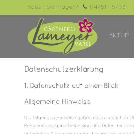
Haben Sie Fragen?
04451 – 5708
Der Eintrag "offcanvas-col1"
Der Ein
existiert leider nicht.
existier
AKTUEL
Datenschutzerklärung
1. Datenschutz auf einen Blick
Allgemeine Hinweise
Die folgenden Hinweise geben einen einfachen Ü
Personenbezogene Daten sind alle Daten, mit den