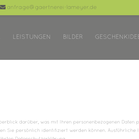
anfrage@gaertnerei-lameyer.de
trag "offcanvas-col2"
Der Eintrag "offcanvas-col3
t leider nicht.
existiert leider nicht.
L
LEISTUNGEN
BILDER
GESCHENKIDE
berblick darüber, was mit Ihren personenbezogenen Daten p
en Sie persönlich identifiziert werden können. Ausführlich