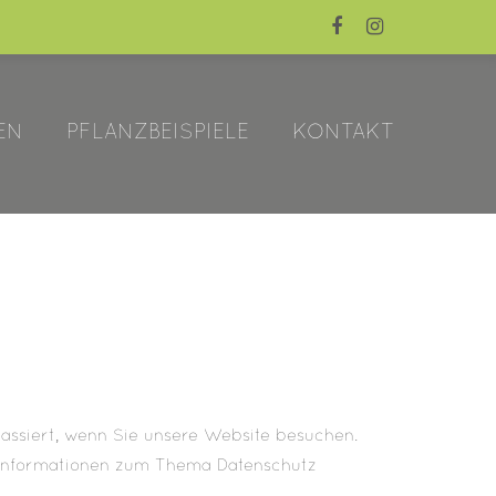
"
Der Eintrag "offcanvas-col4"
existiert leider nicht.
EN
PFLANZBEISPIELE
KONTAKT
assiert, wenn Sie unsere Website besuchen.
e Informationen zum Thema Datenschutz